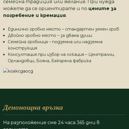
семейна традиция или желание. При нужда
можете да се ориентирате и по
цените за
погребение и кремация
.
Единично гробно място – стандартен земен гроб
Двойно гробно място – за двама души
Семейна гробница – подземна или надземна
конструкция
Консултация при избор на локация – Централни,
Орландовци, Бояна, Бакърена фабрика
Денонощна връзка
На разположение сме 24 часа 365 дни в