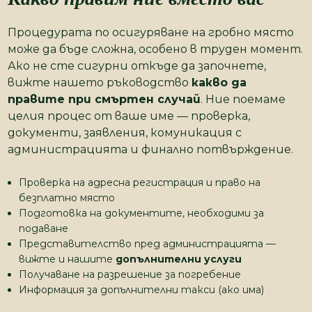
Процедурата по осигуряване на гробно място
може да бъде сложна, особено в труден момент.
Ако не сте сигурни откъде да започнете,
вижте нашето ръководство
какво да
правите при смъртен случай
. Ние поемаме
целия процес от ваше име — проверка,
документи, заявления, комуникация с
администрацията и финално потвърждение.
Проверка на адресна регистрация и право на
безплатно място
Подготовка на документите, необходими за
подаване
Представителство пред администрацията —
вижте и нашите
допълнителни услуги
Получаване на разрешение за погребение
Информация за допълнителни такси (ако има)