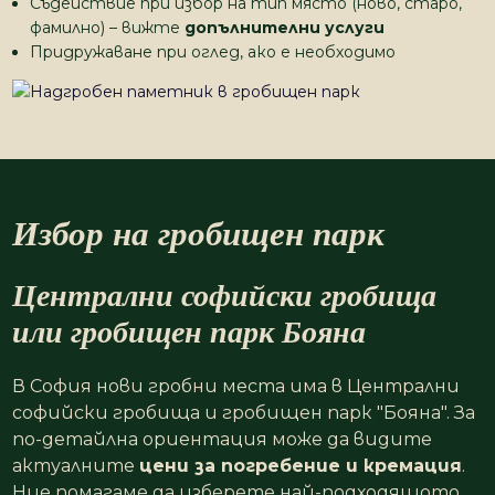
Съдействие при избор на тип място (ново, старо,
фамилно) – вижте
допълнителни услуги
Придружаване при оглед, ако е необходимо
Избор на гробищен парк
Централни софийски гробища
или гробищен парк Бояна
В София нови гробни места има в Централни
софийски гробища и гробищен парк "Бояна". За
по-детайлна ориентация може да видите
актуалните
цени за погребение и кремация
.
Ние помагаме да изберете най-подходящото